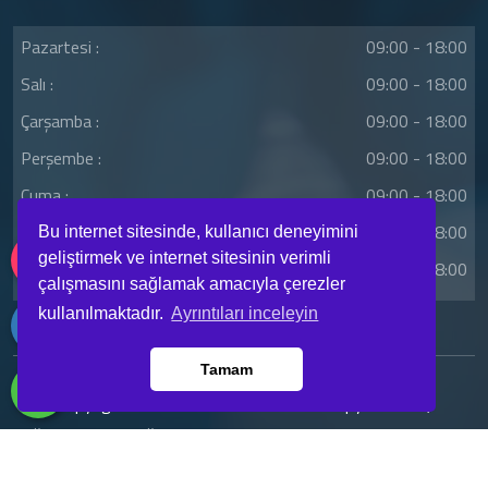
Pazartesi :
09:00 - 18:00
Salı :
09:00 - 18:00
Çarşamba :
09:00 - 18:00
Perşembe :
09:00 - 18:00
Cuma :
09:00 - 18:00
Cumartesi :
09:00 - 18:00
Bu internet sitesinde, kullanıcı deneyimini
geliştirmek ve internet sitesinin verimli
Pazar :
09:00 - 18:00
çalışmasını sağlamak amacıyla çerezler
kullanılmaktadır.
Ayrıntıları inceleyin
Tamam
Copyright © 2023. Her Hakkı Saklıdır. Kopyalanması,
çoğaltılması ve dağıtılması halinde yasal haklarımız işletilecektir.